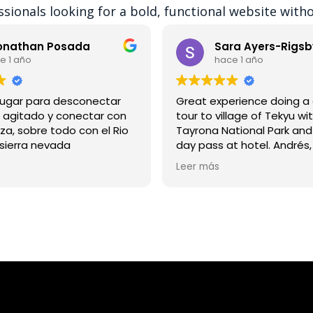
ssionals looking for a bold, functional website with
onathan Posada
Sara Ayers-Rigsb
e 1 año
hace 1 año
lugar para desconectar
Great experience doing a
 agitado y conectar con
tour to village of Tekyu wit
eza, sobre todo con el Rio
Tayrona National Park and
 sierra nevada
day pass at hotel. Andrés, 
and guide, was fantastic 
Leer más
us everywhere! Fascinatin
experience at village lear
beliefs of Kogui. Afterward
enjoyed delicious lunch an
and swimming in natural p
waterfalls. Spectacular! Wish we
could have stayed longer!