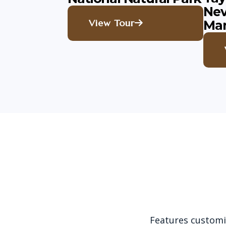
Nev
View Tour
Mar
Features customiz