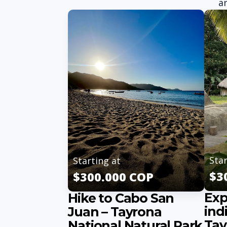
a
Star
Starting at
$3
$300.000 COP
Exp
Hike to Cabo San
ind
Juan – Tayrona
Tay
National Natural Park