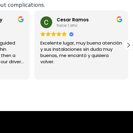
out complications.
y
Cesar Ramos
hace 1 año
 guided
Excelente lugar, muy buena atención
hin
y sus instalaciones sin duda muy
 then a
buenas, me encantó y quisiera
our driver
volver.
and drove
g
ning about
s, at hotel
d cocktails
ool with